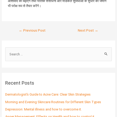
आशावाद को बढ़ाएंगे तथा भौतिक संसाधनों और मैडिकल सुविधाओं के सुधार की जमीन
भी परोक्ष रूप से तैयार करेंगे।
←
Previous Post
Next Post
→
S
e
a
r
c
Recent Posts
h
f
Dermatologist’s Guide to Acne Care: Clear Skin Strategies
o
Morning and Evening Skincare Routines for Different Skin Types
r
Depression: Mental illness and how to overcome it.
:
Anger Management: Effects on Health and how to control it