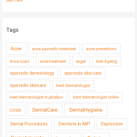
Skin Care
Tags
Acne
acne ayurvedic treatment
acne preventions
Acne scars
acne treatment
anger
Anti-Ageing
ayurvedic dermatology
ayurvedic skin care
ayurvedic skincare
best dermatologist
best dermatologist in jabalpur
best dermatologist online
DentalCare
DentalHygiene
COVID
Dentists in MP
Dental Procedures
Depression