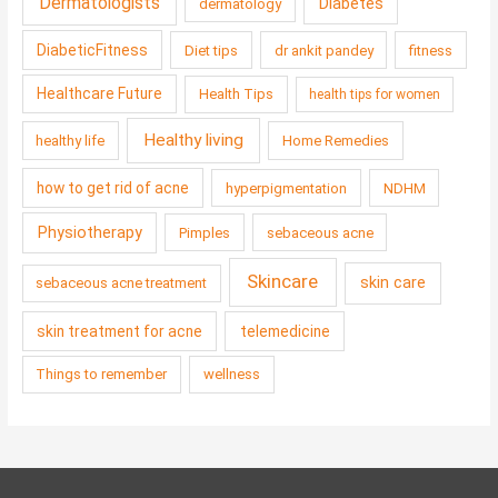
Dermatologists
Diabetes
dermatology
DiabeticFitness
Diet tips
dr ankit pandey
fitness
Healthcare Future
Health Tips
health tips for women
Healthy living
healthy life
Home Remedies
how to get rid of acne
hyperpigmentation
NDHM
Physiotherapy
Pimples
sebaceous acne
Skincare
skin care
sebaceous acne treatment
skin treatment for acne
telemedicine
Things to remember
wellness